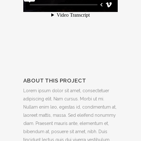
ABOUT THIS PROJECT
Lorem ipsum dolor sit amet, consectetuer
adipiscing elit. Nam cursus. Morbi ut mi.
Nullam enim leo, egestas id, condimentum at,
laoreet mattis, massa. Sed eleifend nonummy
diam. Praesent mauris ante, elementum et,
bibendum at, posuere sit amet, nibh. Duis
tincidunt lectus quis dui viverra vestibulum.